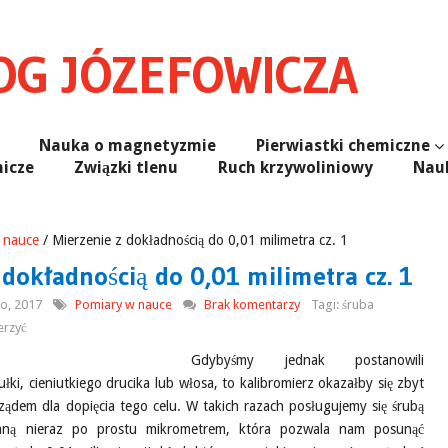
G JÓZEFOWICZA
Nauka o magnetyzmie
Pierwiastki chemiczne
icze
Związki tlenu
Ruch krzywoliniowy
Nauk
 nauce
/ Mierzenie z dokładnością do 0,01 milimetra cz. 1
 dokładnością do 0,01 milimetra cz. 1
o, 2017
Pomiary w nauce
Brak komentarzy
Tagi: śruba
erzyć
Gdybyśmy jednak postanowili
łki, cieniutkiego drucika lub włosa, to kalibromierz okazałby się zbyt
ądem dla dopięcia tego celu. W takich razach posługujemy się śrubą
aną nieraz po prostu mikrometrem, która pozwala nam posunąć