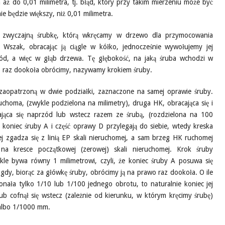
 aż do 0,01 milimetra, tj. błąd, który przy takim mierzeniu może być
ie będzie większy, niż 0,01 milimetra.
 zwyczajną śrubkę, którą wkręcamy w drzewo dla przymocowania
. Wszak, obracając ją ciągle w kółko, jednocześnie wywołujemy jej
ód, a więc w głąb drzewa. Tę głębokość, na jaką śruba wchodzi w
ko raz dookoła obrócimy, nazywamy krokiem śruby.
zaopatrzoną w dwie podziałki, zaznaczone na samej oprawie śruby.
uchoma, (zwykle podzielona na milimetry), druga HK, obracająca się i
ająca się naprzód lub wstecz razem ze śrubą, (rozdzielona na 100
 koniec śruby A i część oprawy D przylegają do siebie, wtedy kreska
j zgadza się z linią EP skali nieruchomej, a sam brzeg HK ruchomej
 na kresce początkowej (zerowej) skali nieruchomej. Krok śruby
kle bywa równy 1 milimetrowi, czyli, że koniec śruby A posuwa się
 gdy, biorąc za główkę śruby, obrócimy ją na prawo raz dookoła. O ile
nała tylko 1/10 lub 1/100 jednego obrotu, to naturalnie koniec jej
b cofnął się wstecz (zależnie od kierunku, w którym kręcimy śrubę)
albo 1/1000 mm.