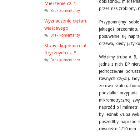
dokładność mierzenia
Mierzenie cz. 1
przez nas zrobiony, n
Brak komentarzy
Wyznaczenie ciężaru
Przypomnijmy sobie
właściwego
jakiegoś przedmiotu
Brak komentarzy
posuwanie się naprz
drzewo, kiedy ją tyl
Stany skupienia ciał
fizycznych cz. 5
Widzimy śrubę A B, 
Brak komentarzy
Jedna z nich EP nier
jednocześnie porusz
równych części). Gdy
zerowa skali ruchome
podziałki przypada
mikrometrycznej zwy
naprzód o l milimetr,
by jednak śruba wyko
poszedłby naprzód lu
również o 1/10 mm. 