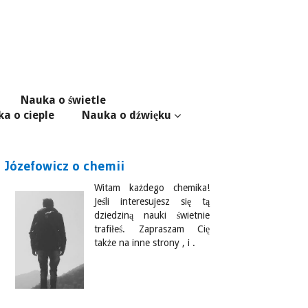
Nauka o świetle
a o cieple
Nauka o dźwięku
Józefowicz o chemii
Witam każdego chemika!
Jeśli interesujesz się tą
dziedziną nauki świetnie
trafiłeś. Zapraszam Cię
także na inne strony , i .