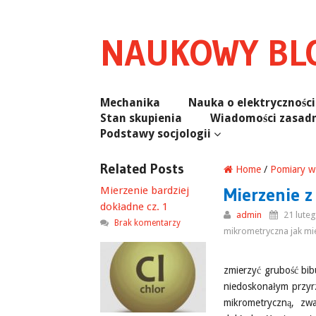
NAUKOWY BLO
Mechanika
Nauka o elektryczności
Stan skupienia
Wiadomości zasadn
Podstawy socjologii
Related Posts
Home
/
Pomiary w
Mierzenie z
Mierzenie bardziej
dokładne cz. 1
admin
21 luteg
Brak komentarzy
mikrometryczna jak mi
zmierzyć grubość bibu
niedoskonałym przyrz
mikrometryczną, zw