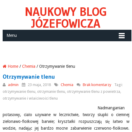
NAUKOWY BLOG
JÓZEFOWICZA
Menu
Home
/
Chemia
/ Otrzymywanie tlenu
Otrzymywanie tlenu
admin
23 maja, 2018
Chemia
Brak komentarzy
Tagi:
otrzymywanie tlenu, otrzymanie tlenu, otrzymywanie tlenu z powietrza,
otrzymywanie i właściwości tlenu
Nadmanganian
potasowy, ciało używane w lecznictwie, tworzy słupki o ciemnej
zielonawo-fiołkowej barwie; kryształki rozpuszczają się łatwo w
wodzie, nadając jej bardzo mocne zabarwienie czerwono-fiołkowe.