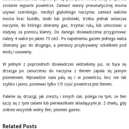
zostanie wyparte powietrze. Zamiast wanny pneumatycznej można
używać szerokiego, niezbyt głębokiego naczynia; zamiast walców
można brać butelki, słoiki lub probówki, trzeba jednak wówczas
naczynie, do którego zbieramy gaz, trzymać ręką, lub umocować u
statywy za pomocą klamry. Do danego doświadczenia przygotować
należy 4 walce po jakieś 75 cm3. Po napełnieniu gazem jednego walca
zbieramy gaz do drugiego, a pierwszy przykrywamy szkiełkiem pod
wodą i usuwamy.
W jednym z poprzednich doświadczeń widzieliśmy już, że tląca się
drzazga po zanurzeniu do naczynia z tlenem zapala się jasnym
płomieniem. Wprawdzie ciała palą się i w powietrzu, lecz nie tak
szybko i jasno, ponieważ tylko 1/5 część powietrza jest tlenem.
Palenie się drzazgi, jak zresztą i innych ciał, polega na tym, że tlen
łączy się z tymi ciałami lub pierwiastkami składającymi je. Z chwilą, gdy
zniknie wszystek wolny tlen, płomień gaśnie.
Related Posts