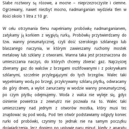
Słabe roztwory są różowe, a mocne – nieprzezroczyste i ciemne.
Ogrzewany, nawet niezbyt mocno, nadmanganian wydziela tlen w
ilości około 1 litra z 10 gr.
W celu otrzymania tlenu napełniamy probówkę nadmanganianem,
zatykamy ją korkiem z wygiętą rurką. Probówkę przytwierdzamy do
tzw. wanny pneumatycznej, czyli dość szerokiego szklanego lub
blaszanego naczynia, w którym zawieszamy ruchomy mostek
metalowy lub szklany z otworami. Wanna taka jest przeznaczona do
umieszczania naczyń, do których chcemy zbierać gaz. Najczęściej
zbieramy gaz do walców z brzegami oszlifowanymi i z pokrywkami
szklanymi, szczelnie przylegającymi do tych brzegów. Walec taki
wypełniamy wodą po brzegi, przykrywamy szklaną płytką, odwracamy
do góry dnem, a wylot zanurzamy w wodzie wanny pneumatycznej,
po czym płytkę odejmujemy. Woda z walca nie wyleje się, gdyż
ciśnienie powietrza z zewnątrz nie pozwala na to. Walec taki
umieszczamy nad jednym z otworów mostka, który musi też
znajdować się pod wodą. Pod ten otwór podstawiamy odgięty koniec
rurki od probówki, czynimy to jednak nie na samym początku
doświadczenia, lecz dopiero po upływie paru minut, kiedy z aparatu