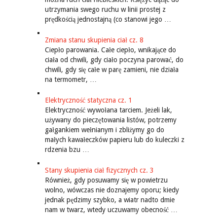
utrzymania swego ruchu w linii prostej z
prędkością jednostajną (co stanowi jego …
Zmiana stanu skupienia ciał cz. 8
Ciepło parowania. Całe ciepło, wnikające do
ciała od chwili, gdy ciało poczyna parować, do
chwili, gdy się całe w parę zamieni, nie działa
na termometr, …
Elektryczność statyczna cz. 1
Elektryczność wywołana tarciem. Jeżeli lak,
używany do pieczętowania listów, potrzemy
gałgankiem wełnianym i zbliżymy go do
małych kawałeczków papieru lub do kuleczki z
rdzenia bzu …
Stany skupienia ciał fizycznych cz. 3
Również, gdy posuwamy się w powietrzu
wolno, wówczas nie doznajemy oporu; kiedy
jednak pędzimy szybko, a wiatr nadto dmie
nam w twarz, wtedy uczuwamy obecność …