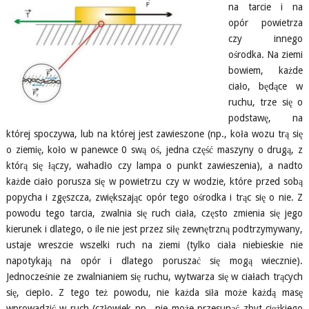
na tarcie i na
opór powietrza
czy innego
ośrodka. Na ziemi
bowiem, każde
ciało, będące w
ruchu, trze się o
podstawę, na
której spoczywa, lub na której jest zawieszone (np., koła wozu trą się
o ziemię, koło w panewce 0 swą oś, jedna część maszyny o drugą, z
którą się łączy, wahadło czy lampa o punkt zawieszenia), a nadto
każde ciało porusza się w powietrzu czy w wodzie, które przed sobą
popycha i zgęszcza, zwiększając opór tego ośrodka i trąc się o nie. Z
powodu tego tarcia, zwalnia się ruch ciała, często zmienia się jego
kierunek i dlatego, o ile nie jest przez siłę zewnętrzną podtrzymywany,
ustaje wreszcie wszelki ruch na ziemi (tylko ciała niebieskie nie
napotykają na opór i dlatego poruszać się mogą wiecznie).
Jednocześnie ze zwalnianiem się ruchu, wytwarza się w ciałach trących
się, ciepło. Z tego też powodu, nie każda siła może każdą masę
wprowadzić w ruch (człowiek np., nie może przesunąć zbyt ciężkiego