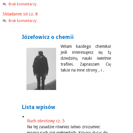
Brak komentarzy
Składanie sił cz. 8
Brak komentarzy
Józefowicz o chemii
Witam każdego chemika!
Jeśli interesujesz się tą
dziedziną nauki świetnie
trafiłeś. Zapraszam Cię
także na inne strony , i .
Lista wpisów
Ruch obrotowy cz. 5
Na tej zasadzie również łatwo zrozumieć
można ruch ciał niebieskich. Księżyc dążąc do