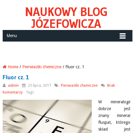
NAUKOWY BLOG
JÓZEFOWICZA
Menu
Home
/
Pierwiastki chemiczne
/ Fluor cz. 1
Fluor cz. 1
admin
25 lipca, 2017
Pierwiastki chemiczne
Brak
komentarzy
Tagi:
W mineralogii
dobrze jest
znany minerał
fluspat, którego
skład jest