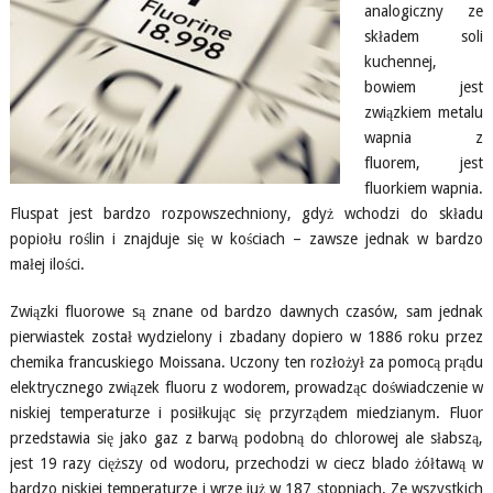
analogiczny ze
składem soli
kuchennej,
bowiem jest
związkiem metalu
wapnia z
fluorem, jest
fluorkiem wapnia.
Fluspat jest bardzo rozpowszechniony, gdyż wchodzi do składu
popiołu roślin i znajduje się w kościach – zawsze jednak w bardzo
małej ilości.
Związki fluorowe są znane od bardzo dawnych czasów, sam jednak
pierwiastek został wydzielony i zbadany dopiero w 1886 roku przez
chemika francuskiego Moissana. Uczony ten rozłożył za pomocą prądu
elektrycznego związek fluoru z wodorem, prowadząc doświadczenie w
niskiej temperaturze i posiłkując się przyrządem miedzianym. Fluor
przedstawia się jako gaz z barwą podobną do chlorowej ale słabszą,
jest 19 razy cięższy od wodoru, przechodzi w ciecz blado żółtawą w
bardzo niskiej temperaturze i wrze już w 187 stopniach. Ze wszystkich