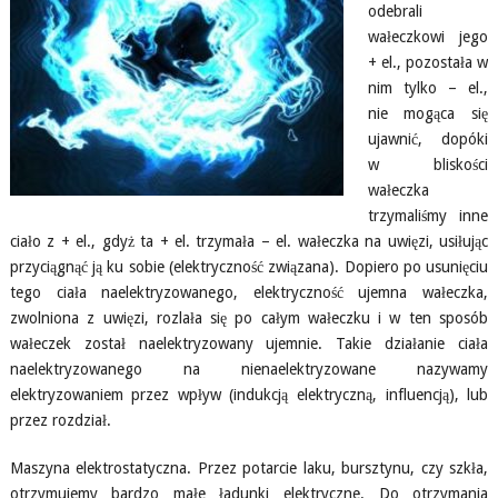
odebrali
wałeczkowi jego
+ el., pozostała w
nim tylko – el.,
nie mogąca się
ujawnić, dopóki
w bliskości
wałeczka
trzymaliśmy inne
ciało z + el., gdyż ta + el. trzymała – el. wałeczka na uwięzi, usiłując
przyciągnąć ją ku sobie (elektryczność związana). Dopiero po usunięciu
tego ciała naelektryzowanego, elektryczność ujemna wałeczka,
zwolniona z uwięzi, rozlała się po całym wałeczku i w ten sposób
wałeczek został naelektryzowany ujemnie. Takie działanie ciała
naelektryzowanego na nienaelektryzowane nazywamy
elektryzowaniem przez wpływ (indukcją elektryczną, influencją), lub
przez rozdział.
Maszyna elektrostatyczna. Przez potarcie laku, bursztynu, czy szkła,
otrzymujemy bardzo małe ładunki elektryczne. Do otrzymania