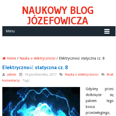
NAUKOWY BLOG
JÓZEFOWICZA
Menu
Home
/
Nauka o elektryczności
/ Elektryczność statyczna cz. 8
Elektryczność statyczna cz. 8
admin
10 października, 2017
Nauka o elektryczności
Brak
komentarzy
Tagi:
Gdyśmy przez
dotknięcie się
palcem tego
końca
przeciwległego,