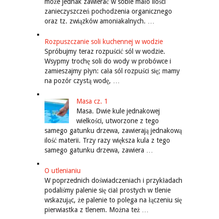
może jednak zawierać w sobie mało ilości
zanieczyszczeń pochodzenia organicznego
oraz tz. związków amoniakalnych. …
Rozpuszczanie soli kuchennej w wodzie
Spróbujmy teraz rozpuścić sól w wodzie.
Wsypmy trochę soli do wody w probówce i
zamieszajmy płyn: cała sól rozpuści się; mamy
na pozór czystą wodę, …
Masa cz. 1
Masa. Dwie kule jednakowej
wielkości, utworzone z tego
samego gatunku drzewa, zawierają jednakową
ilość materii. Trzy razy większa kula z tego
samego gatunku drzewa, zawiera …
O utlenianiu
W poprzednich doświadczeniach i przykładach
podaliśmy palenie się ciał prostych w tlenie
wskazując, że palenie to polega na łączeniu się
pierwiastka z tlenem. Można też …